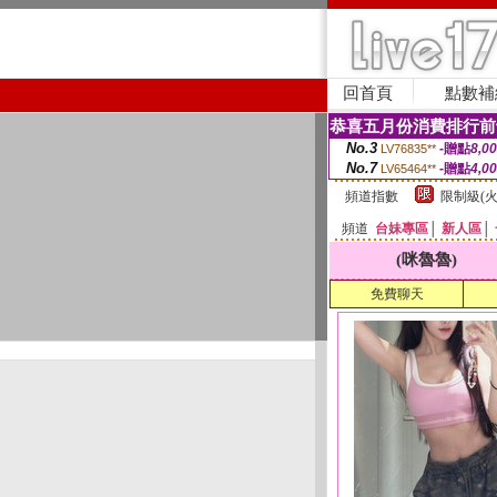
回首頁
點數補
恭喜五月份消費排行前
No.3
-贈點
8,0
LV76835**
No.7
-贈點
4,0
LV65464**
頻道指數
限制級(火
頻道
台妹專區
│
新人區
│
(咪魯魯)
免費聊天