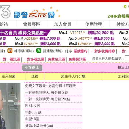
給站
會員專區
加入會員
使用說明
付款
十名會員 獲得免費點數~
No.1
-贈點
10,000
點
No.2
LV72973**
No.4
No.5
No.
00
點
-贈點
7,000
點
-贈點
6,000
點
LV27620**
LV52777**
No.8
No.9
No.
00
點
-贈點
3,000
點
-贈點
2,000
點
LV76847**
LV69831**
辣)
輔導級(曖昧)
普通級(清純)
排序
業績排行
│
一對多收費排序
│
一對一
搜尋主持人網名/編號：
一對一視訊區
│
一對多視訊區
│
免費聊天區
│
免費視訊區
最近上線時間
進入包廂
送禮
給主持人打分數
加到我
免費文字聊天: 必需付費才可聊天
一對多視訊聊天: 每分鐘 5 點
一對一視訊聊天: 每分鐘 20 點
性別: 女性
年齡: 35 歲
血型: B型
身高: 162 公分(cm)