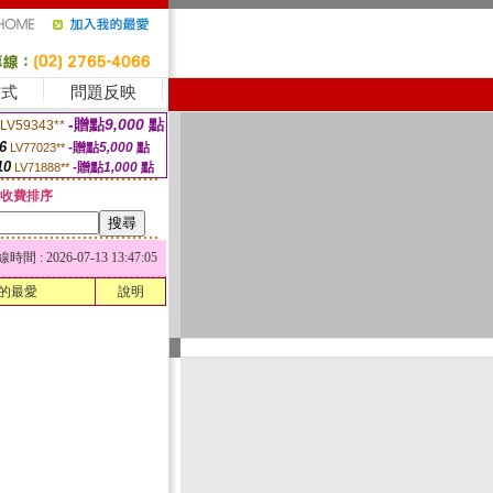
方式
問題反映
-贈點
9,000
點
LV59343**
6
-贈點
5,000
點
LV77023**
10
-贈點
1,000
點
LV71888**
收費排序
 : 2026-07-13 13:47:05
的最愛
說明