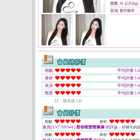
體重: 41 公斤(kg)
區域: 新竹縣市
相貌
平均評價 5.0
身材
平均評價 5.0
表演
平均評價 5.0
態度
平均評價 5.0
註﹕最高值 5分
相貌
身材
會員[ LV7709344 ]
那你呢密密麻麻
的評論：
好聊天的姐
相貌
身材