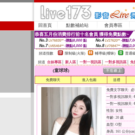
回首頁
點數補給站
會員專區
恭喜五月份消費排行前十名會員 獲得免費點數~
No.3
No.4
-贈點
8,000
點
-贈點
7,0
LV76835**
LV27620**
No.7
No.8
-贈點
4,000
點
-贈點
3,
LV65464**
LV76847**
頻道指數
限制級(火辣)
輔導級(曖昧)
普通級
頻道
台妹專區
│
新人區
│
一對一視訊區
│
一對多視訊區
│
免
(童球球)
免費聊天
進入包廂
送禮
免費文字聊天: 
一對多視訊聊天: 每
一對一視訊聊天: 每
性別: 女性
年齡: 20 歲
血型: O型
身高: 161 公分(cm