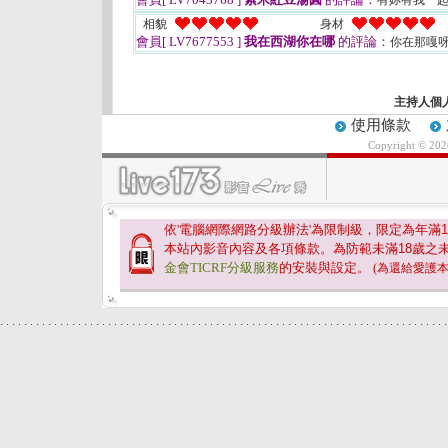
有妳有我一
相貌
身材
會員[ LV7677553 ]
我在西湖你在哪
的評論：
你在那嘎
主持人個
使用條款
Copyright © 20
依'電腦網際網路分級辦法'為限制級，限定為年滿
1
本站內影音內容及各項條款。為防範未滿
18
歲之
金會TICRF分級服務
的安裝與設定。
(為還給愛護
.
.
.
.
.
.
.
.
.
.
.
.
.
.
.
.
.
.
.
.
.
.
.
.
.
.
.
.
.
.
.
.
.
.
.
.
.
.
.
.
.
.
.
.
.
.
.
.
.
.
.
.
.
.
.
.
.
.
.
.
.
.
.
.
.
.
.
.
.
.
.
.
.
.
.