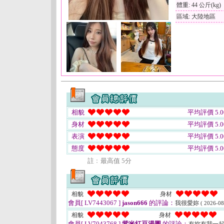
體重: 44 公斤(kg)
區域: 大陸地區
相貌
平均評價 5.0
身材
平均評價 5.0
表演
平均評價 5.0
態度
平均評價 5.0
註﹕最高值 5分
相貌
身材
會員[ LV7443067 ]
jason666
的評論：
我很愛妳
( 2026-08
相貌
身材
會員[ LV7043768 ]
紫米紅豆湯圓
的評論：