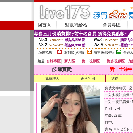
回首頁
點數補給站
會員專區
恭喜五月份消費排行前十名會員 獲得免費點數~
No.3
No.4
-贈點
8,000
點
-贈點
7,0
LV76835**
LV27620**
No.7
No.8
-贈點
4,000
點
-贈點
3,
LV65464**
LV76847**
頻道指數
限制級(火辣)
輔導級(曖昧)
普通級
頻道
台妹專區
│
新人區
│
一對一視訊區
│
一對多視訊區
│
免
(安娜寶寶)
一對一忙線中
免費聊天
進入包廂
送禮
免費文字聊天: 
一對多視訊聊天: 每
一對一視訊聊天: 每
性別: 女性
年齡: 22 歲
血型:
身高: 166 公分(cm