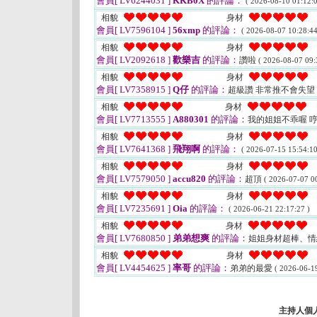
會員[ LV6244031 ]
KKB0X
的評論：
( 2026-08-10 01:12:0
相貌
身材
會員[ LV7596104 ]
56xmp
的評論：
( 2026-08-07 10:28:44
相貌
身材
會員[ LV2092618 ]
歡樂吉
的評論：
讚啦
( 2026-08-07 09:
相貌
身材
會員[ LV7358915 ]
Q仔
的評論：
超級讚 非常推不會失望
相貌
身材
會員[ LV7713555 ]
A880301
的評論：
我的姐姐不乖喔 
相貌
身材
會員[ LV7641368 ]
飛翔啊
的評論：
( 2026-07-15 15:54:10
相貌
身材
會員[ LV7579050 ]
accu820
的評論：
超頂
( 2026-07-07 00
相貌
身材
會員[ LV7235691 ]
Oia
的評論：
( 2026-06-21 22:17:27 )
相貌
身材
會員[ LV7680850 ]
弟弟想爽
的評論：
姐姐身材超棒、
相貌
身材
會員[ LV4454625 ]
率哥
的評論：
弟弟的最愛
( 2026-06-19
主持人個