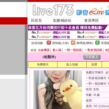
回首頁
點數補給站
會員專區
恭喜五月份消費排行前十名會員 獲得免費點數~
No.3
No.4
-贈點
8,000
點
-贈點
7,0
LV76835**
LV27620**
No.7
No.8
-贈點
4,000
點
-贈點
3,
LV65464**
LV76847**
頻道指數
限制級(火辣)
輔導級(曖昧)
普通級
頻道
台妹專區
│
新人區
│
一對一視訊區
│
一對多視訊區
│
免
(哈雞米)
免費聊天
進入包廂
送禮
免費文字聊天: 
一對多視訊聊天: 每
一對一視訊聊天: 每
性別: 女性
年齡: 30 歲
血型:
身高: 165 公分(cm