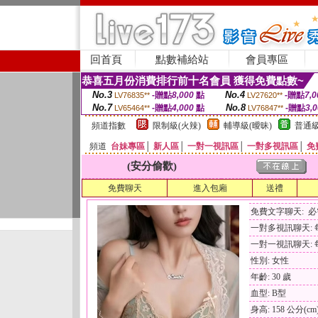
回首頁
點數補給站
會員專區
恭喜五月份消費排行前十名會員 獲得免費點數~
No.3
No.4
-贈點
8,000
點
-贈點
7,0
LV76835**
LV27620**
No.7
No.8
-贈點
4,000
點
-贈點
3,
LV65464**
LV76847**
頻道指數
限制級(火辣)
輔導級(曖昧)
普通級
頻道
台妹專區
│
新人區
│
一對一視訊區
│
一對多視訊區
│
免
(安分偷歡)
免費聊天
進入包廂
送禮
免費文字聊天: 
一對多視訊聊天: 每
一對一視訊聊天: 每
性別: 女性
年齡: 30 歲
血型: B型
身高: 158 公分(cm