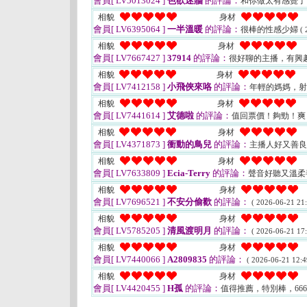
會員[ LV5013024 ]
色欲迷牆
的評論：
和你做太有感覺
相貌
身材
會員[ LV6395064 ]
一半溫暖
的評論：
很棒的性感少婦
( 
相貌
身材
會員[ LV7667427 ]
37914
的評論：
很好聊的主播，有興
相貌
身材
會員[ LV7412158 ]
小飛俠來咯
的評論：
年輕的媽媽，
相貌
身材
會員[ LV7441614 ]
艾德啦
的評論：
值回票價！夠勁！
相貌
身材
會員[ LV4371873 ]
衝動的鳥兒
的評論：
主播人好又善
相貌
身材
會員[ LV7633809 ]
Ecia-Terry
的評論：
聲音好聽又溫柔善
相貌
身材
會員[ LV7696521 ]
不安分偷歡
的評論：
( 2026-06-21 21:
相貌
身材
會員[ LV5785205 ]
清風渡明月
的評論：
( 2026-06-21 17:
相貌
身材
會員[ LV7440066 ]
A2809835
的評論：
( 2026-06-21 12:4
相貌
身材
會員[ LV4420455 ]
H孤
的評論：
值得推薦，特別棒，66