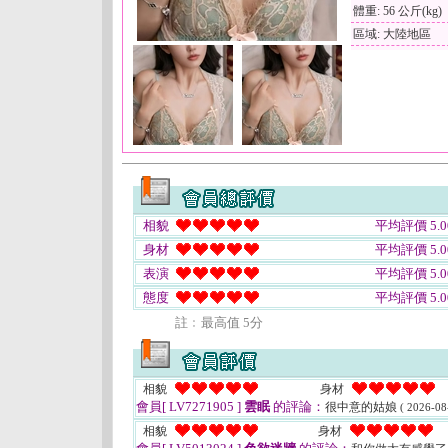
體重: 56 公斤(kg)
區域: 大陸地區
相貌
平均評價 5.0
身材
平均評價 5.0
表演
平均評價 5.0
態度
平均評價 5.0
註﹕最高值 5分
相貌
身材
會員[ LV7271905 ]
雲眠
的評論：
很中意的姑娘
( 2026-08
相貌
身材