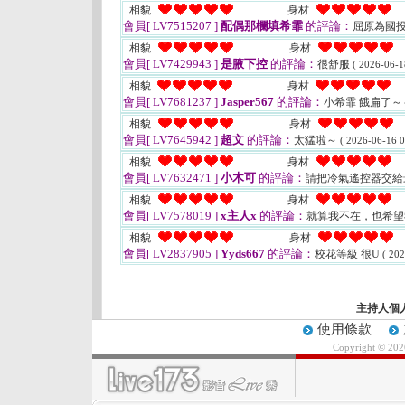
相貌
身材
會員[ LV7515207 ]
配偶那欄填希霏
的評論：
屈原為國投
相貌
身材
會員[ LV7429943 ]
是腋下控
的評論：
很舒服
( 2026-06-1
相貌
身材
會員[ LV7681237 ]
Jasper567
的評論：
小希霏 餓扁了
相貌
身材
會員[ LV7645942 ]
超文
的評論：
太猛啦～
( 2026-06-16 0
相貌
身材
會員[ LV7632471 ]
小木可
的評論：
請把冷氣遙控器交給
相貌
身材
會員[ LV7578019 ]
x主人x
的評論：
就算我不在，也希
相貌
身材
會員[ LV2837905 ]
Yyds667
的評論：
校花等級 很U
( 202
主持人個
使用條款
Copyright © 20