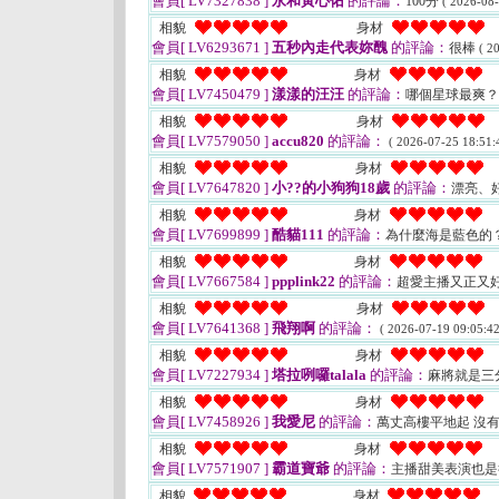
會員[ LV7327838 ]
永和黃心佑
的評論：
100分
( 2026-08-
相貌
身材
會員[ LV6293671 ]
五秒內走代表妳醜
的評論：
很棒
( 2
相貌
身材
會員[ LV7450479 ]
漾漾的汪汪
的評論：
哪個星球最爽？
相貌
身材
會員[ LV7579050 ]
accu820
的評論：
( 2026-07-25 18:51:
相貌
身材
會員[ LV7647820 ]
小??的小狗狗18歲
的評論：
漂亮、
相貌
身材
會員[ LV7699899 ]
酷貓111
的評論：
為什麼海是藍色的？因
相貌
身材
會員[ LV7667584 ]
ppplink22
的評論：
超愛主播又正又
相貌
身材
會員[ LV7641368 ]
飛翔啊
的評論：
( 2026-07-19 09:05:42
相貌
身材
會員[ LV7227934 ]
塔拉咧囉talala
的評論：
麻將就是三
相貌
身材
會員[ LV7458926 ]
我愛尼
的評論：
萬丈高樓平地起 沒
相貌
身材
會員[ LV7571907 ]
霸道寶爺
的評論：
主播甜美表演也
相貌
身材