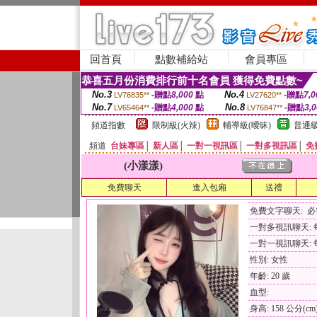
回首頁
點數補給站
會員專區
恭喜五月份消費排行前十名會員 獲得免費點數~
No.3
No.4
-贈點
8,000
點
-贈點
7,0
LV76835**
LV27620**
No.7
No.8
-贈點
4,000
點
-贈點
3,
LV65464**
LV76847**
頻道指數
限制級(火辣)
輔導級(曖昧)
普通級
頻道
台妹專區
│
新人區
│
一對一視訊區
│
一對多視訊區
│
免
(小漾漾)
免費聊天
進入包廂
送禮
免費文字聊天: 
一對多視訊聊天: 每
一對一視訊聊天: 每
性別: 女性
年齡: 20 歲
血型:
身高: 158 公分(cm