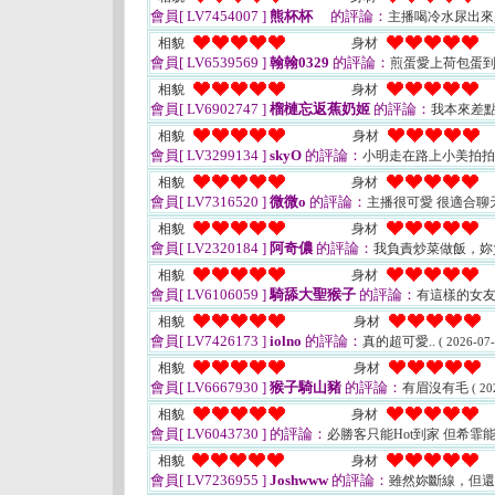
會員[ LV7454007 ]
熊杯杯
的評論：
主播喝冷水尿出
相貌
身材
會員[ LV6539569 ]
翰翰0329
的評論：
煎蛋愛上荷包蛋
相貌
身材
會員[ LV6902747 ]
榴槤忘返蕉奶姬
的評論：
我本來差
相貌
身材
會員[ LV3299134 ]
skyO
的評論：
小明走在路上小美拍
相貌
身材
會員[ LV7316520 ]
微微o
的評論：
主播很可愛 很適合聊
相貌
身材
會員[ LV2320184 ]
阿奇儂
的評論：
我負責炒菜做飯，妳
相貌
身材
會員[ LV6106059 ]
騎舔大聖猴子
的評論：
有這樣的女
相貌
身材
會員[ LV7426173 ]
iolno
的評論：
真的超可愛..
( 2026-07-
相貌
身材
會員[ LV6667930 ]
猴子騎山豬
的評論：
有眉沒有毛
( 20
相貌
身材
會員[ LV6043730 ]
的評論：
必勝客只能Hot到家 但希霏
相貌
身材
會員[ LV7236955 ]
Joshwww
的評論：
雖然妳斷線，但