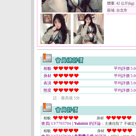
體重: 42 公斤(kg)
區域: 台北市
相貌
平均評價 5.0
身材
平均評價 5.0
表演
平均評價 5.0
態度
平均評價 5.0
註﹕最高值 5分
相貌
身材
會員[ LV7703704 ]
Yubiiiiii
的評論：
主播住院了 不確
相貌
身材