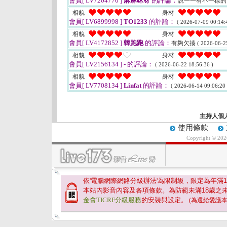
會員[ LV7204770 ]
麻麻咪呀
的評論：
說一一有不一樣的
相貌
身材
會員[ LV6899998 ]
TO1233
的評論：
( 2026-07-09 00:14:
相貌
身材
會員[ LV4172852 ]
韓跑跑
的評論：
有夠欠揍
( 2026-06-2
相貌
身材
會員[ LV2156134 ]
-
的評論：
( 2026-06-22 18:56:36 )
相貌
身材
會員[ LV7708134 ]
Linfat
的評論：
( 2026-06-14 09:06:20 
主持人個
使用條款
Copyright © 20
依'電腦網際網路分級辦法'為限制級，限定為年滿
1
本站內影音內容及各項條款。為防範未滿
18
歲之
金會TICRF分級服務
的安裝與設定。
(為還給愛護