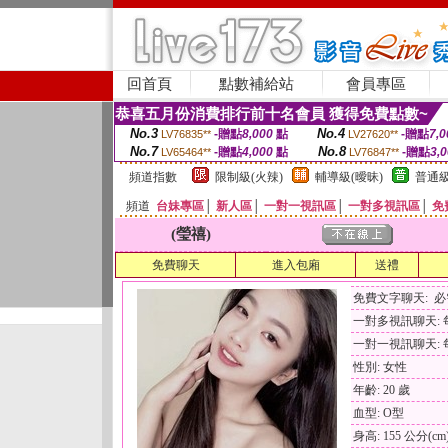
回首頁
點數補給站
會員專區
恭喜五月份消費排行前十名會員 獲得免費點數~
No.3
No.4
-贈點
8,000
點
-贈點
7,0
LV76835**
LV27620**
No.7
No.8
-贈點
4,000
點
-贈點
3,
LV65464**
LV76847**
頻道指數
限制級(火辣)
輔導級(曖昧)
普通級
頻道
台妹專區
│
新人區
│
一對一視訊區
│
一對多視訊區
│
免
(瑩禧)
免費聊天
進入包廂
送禮
免費文字聊天: 
一對多視訊聊天: 每
一對一視訊聊天: 每
性別: 女性
年齡: 20 歲
血型: O型
身高: 155 公分(cm