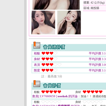
體重: 42 公斤(kg)
區域: 南投縣
相貌
平均評價 3.1
身材
平均評價 3.3
表演
平均評價 3.0
態度
平均評價 3.1
註﹕最高值 5分
相貌
身材
會員[ LV7660659 ]
oookok
的評論：
加油！！ 路過給你
相貌
身材