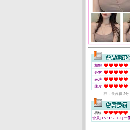
相貌
身材
表演
態度
註﹕最高值 5分
相貌
會員[ LV5157019 ]
一