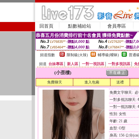
回首頁
點數補給站
會員專區
恭喜五月份消費排行前十名會員 獲得免費點數~
No.3
No.4
-贈點
8,000
點
-贈點
7,0
LV76835**
LV27620**
No.7
No.8
-贈點
4,000
點
-贈點
3,
LV65464**
LV76847**
頻道指數
限制級(火辣)
輔導級(曖昧)
普通級
頻道
台妹專區
│
新人區
│
一對一視訊區
│
一對多視訊區
│
免
(小歪樓)
免費聊天
進入包廂
送禮
免費文字聊天: 
一對多視訊聊天: 每
一對一視訊聊天: 每
性別: 女性
年齡: 21 歲
血型: O型
身高: 156 公分(cm