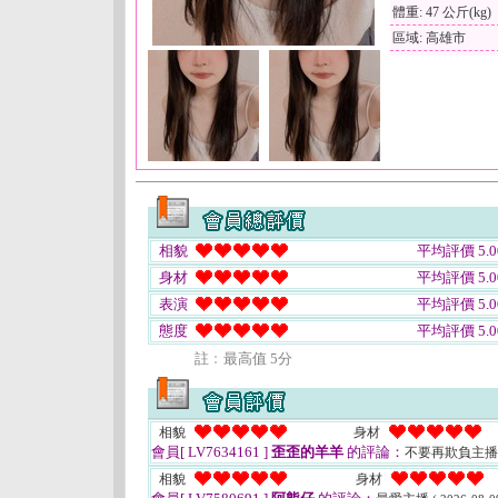
體重: 47 公斤(kg)
區域: 高雄市
相貌
平均評價 5.0
身材
平均評價 5.0
表演
平均評價 5.0
態度
平均評價 5.0
註﹕最高值 5分
相貌
身材
會員[ LV7634161 ]
歪歪的羊羊
的評論：
不要再欺負主播
相貌
身材