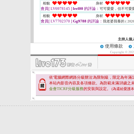
相貌
身材
會員[ LV6978145 ]
leel00
的評論：
可可愛愛，但不可愛
相貌
身材
會員[ LV7702370 ]
Gg9788
的評論：
我老婆我養的
( 202
主持人個
使用條款
Copyright © 20
依'電腦網際網路分級辦法'為限制級，限定為年滿
1
本站內影音內容及各項條款。為防範未滿
18
歲之
金會TICRF分級服務
的安裝與設定。
(為還給愛護
.
.
.
.
.
.
.
.
.
.
.
.
.
.
.
.
.
.
.
.
.
.
.
.
.
.
.
.
.
.
.
.
.
.
.
.
.
.
.
.
.
.
.
.
.
.
.
.
.
.
.
.
.
.
.
.
.
.
.
.
.
.
.
.
.
.
.
.
.
.
.
.
.
.
.