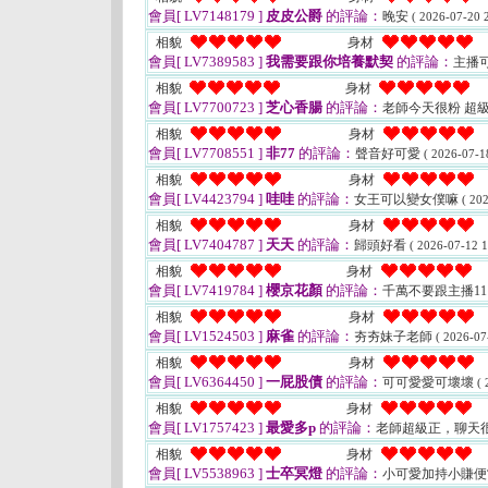
會員[ LV7148179 ]
皮皮公爵
的評論：
晚安
( 2026-07-20 2
相貌
身材
會員[ LV7389583 ]
我需要跟你培養默契
的評論：
主播
相貌
身材
會員[ LV7700723 ]
芝心香腸
的評論：
老師今天很粉 超
相貌
身材
會員[ LV7708551 ]
非77
的評論：
聲音好可愛
( 2026-07-1
相貌
身材
會員[ LV4423794 ]
哇哇
的評論：
女王可以變女僕嘛
( 20
相貌
身材
會員[ LV7404787 ]
天天
的評論：
歸頭好看
( 2026-07-12 1
相貌
身材
會員[ LV7419784 ]
櫻京花顏
的評論：
千萬不要跟主播11
相貌
身材
會員[ LV1524503 ]
麻雀
的評論：
夯夯妹子老師
( 2026-07
相貌
身材
會員[ LV6364450 ]
一屁股債
的評論：
可可愛愛可壞壞
( 
相貌
身材
會員[ LV1757423 ]
最愛多p
的評論：
老師超級正，聊天
相貌
身材
會員[ LV5538963 ]
士卒冥燈
的評論：
小可愛加持小賺