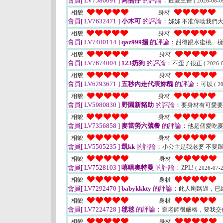
會員[ LV7580691 ]
阿熊仔
的評論：
最愛主播
( 2026-08-0
相貌
身材
會員[ LV7632471 ]
小木可
的評論：
姊姊 不准你唸我們大
相貌
身材
會員[ LV7400114 ]
qaz999揚
的評論：
甜得跟水蜜桃一
相貌
身材
會員[ LV7674004 ]
123奶狗
的評論：
不歪了很正
( 2026-
相貌
身材
會員[ LV6293671 ]
五秒內走代表妳醜
的評論：
可以
( 2
相貌
身材
會員[ LV5980830 ]
野園新豬助
的評論：
要身材有可愛要
相貌
身材
會員[ LV7356858 ]
麥當勞六號餐
的評論：
他是個愛吃
相貌
身材
會員[ LV5505235 ]
凱kk
的評論：
小公主是我老婆 不要跟
相貌
身材
會員[ LV7528103 ]
嘻嘻奧特曼
的評論：
ZPL!
( 2026-07-2
相貌
身材
會員[ LV7292470 ]
babykkkty
的評論：
此人剛路過，已
相貌
身材
會員[ LV7224728 ]
毬毬
的評論：
歪老師很嚴格，要我交
相貌
身材