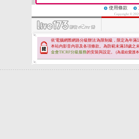
使用條款
Copyright © 20
依'電腦網際網路分級辦法'為限制級，限定為年滿
1
本站內影音內容及各項條款。為防範未滿
18
歲之
金會TICRF分級服務
的安裝與設定。
(為還給愛護
.
.
.
.
.
.
.
.
.
.
.
.
.
.
.
.
.
.
.
.
.
.
.
.
.
.
.
.
.
.
.
.
.
.
.
.
.
.
.
.
.
.
.
.
.
.
.
.
.
.
.
.
.
.
.
.
.
.
.
.
.
.
.
.
.
.
.
.
.
.
.
.
.
.
.