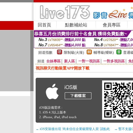
回首頁
點數補給站
會員專區
恭喜五月份消費排行前十名會員 獲得免費點數~
No.3
No.4
-贈點
8,000
點
-贈點
7,0
LV76835**
LV27620**
No.7
No.8
-贈點
4,000
點
-贈點
3,
LV65464**
LV76847**
頻道指數
限制級(火辣)
輔導級(曖昧)
普通級
頻道
台妹專區
│
新人區
│
一對一視訊區
│
一對多視訊區
│
免
視訊聊天行動裝置APP開放下載
iOS版設備需求 :
1. iOS 4.3以上版本
2. iPhone, iPad, iPod touch
→ iOS安裝後出現 '尚未信任企業級開發人員' 請點此
→ 暫不支援