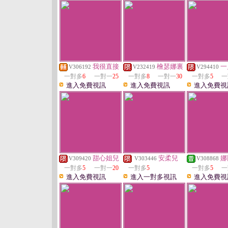
我很直接
檜瑟娜裏
一
V306192
V232419
V294410
一對多
6
一對一
25
一對多
8
一對一
30
一對多
5
一
進入免費視訊
進入免費視訊
進入免費視
甜心姐兒
安柔兒
娜
V309420
V303446
V308868
一對多
5
一對一
20
一對多
5
一對多
5
一
進入免費視訊
進入一對多視訊
進入免費視